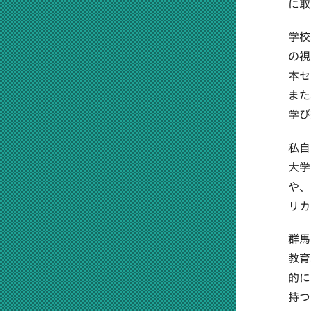
に取
学校
の視
本セ
また
学び
私自
大学
や、
リカ
群馬
教育
的に
持つ