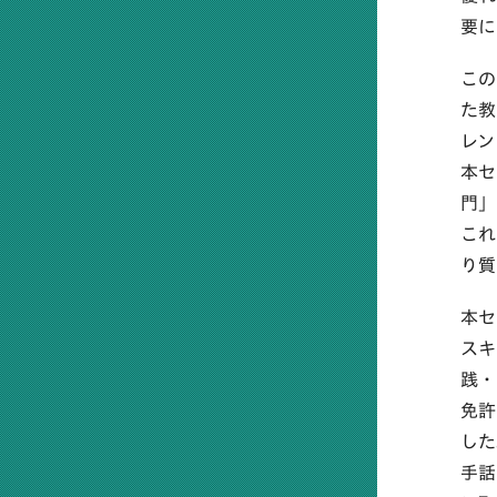
要に
この
た教
レン
本セ
門」
これ
り質
本セ
スキ
践・
免許
した
手話