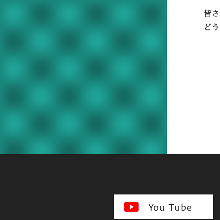
皆さ
どう
You Tube