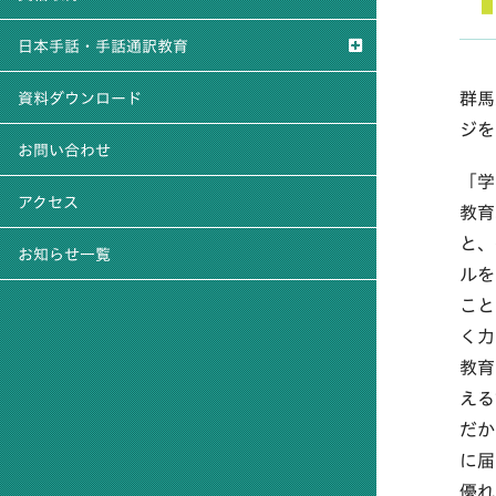
日本手話・手話通訳教育
群馬
資料ダウンロード
ジを
お問い合わせ
「学
アクセス
教育
と、
お知らせ一覧
ルを
こと
く力
教育
える
だか
に届
優れ