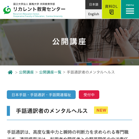
日本語
menu
資料DL
English
公開講座
公開講座
公開講座一覧
手話通訳者のメンタルヘルス
日本手話・手話通訳・手話関連福祉
受付中
手話通訳者のメンタルヘルス
手話通訳は、高度な集中力と瞬時の判断力を求められる専門職