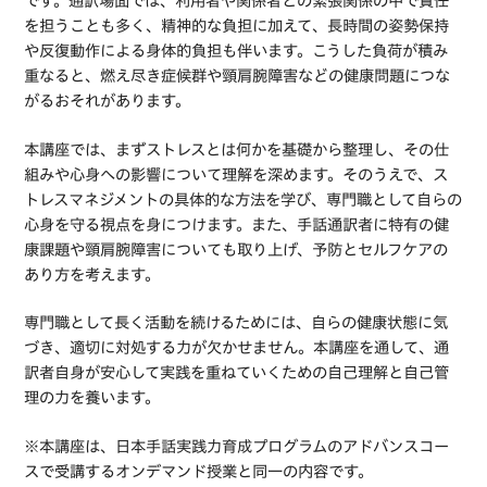
です。通訳場面では、利用者や関係者との緊張関係の中で責任
を担うことも多く、精神的な負担に加えて、長時間の姿勢保持
や反復動作による身体的負担も伴います。こうした負荷が積み
重なると、燃え尽き症候群や頸肩腕障害などの健康問題につな
がるおそれがあります。
本講座では、まずストレスとは何かを基礎から整理し、その仕
組みや心身への影響について理解を深めます。そのうえで、ス
トレスマネジメントの具体的な方法を学び、専門職として自らの
心身を守る視点を身につけます。また、手話通訳者に特有の健
康課題や頸肩腕障害についても取り上げ、予防とセルフケアの
あり方を考えます。
専門職として長く活動を続けるためには、自らの健康状態に気
づき、適切に対処する力が欠かせません。本講座を通して、通
訳者自身が安心して実践を重ねていくための自己理解と自己管
理の力を養います。
※本講座は、日本手話実践力育成プログラムのアドバンスコー
スで受講するオンデマンド授業と同一の内容です。