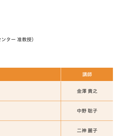
センター 准教授）
講師
金澤 貴之
中野 聡子
二神 麗子