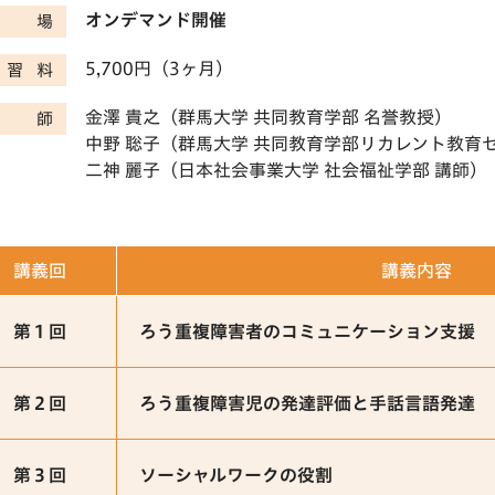
オンデマンド開催
会場
5,700円（3ヶ月）
講習料
金澤 貴之（群馬大学 共同教育学部 名誉教授）
講師
中野 聡子（群馬大学 共同教育学部リカレント教育
二神 麗子（日本社会事業大学 社会福祉学部 講師）
講義回
講義内容
第１回
ろう重複障害者のコミュニケーション支援
第２回
ろう重複障害児の発達評価と手話言語発達
第３回
ソーシャルワークの役割