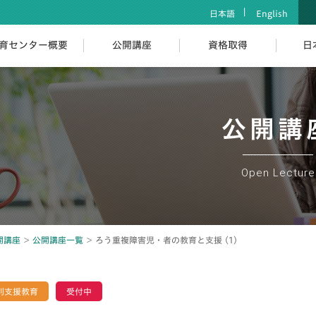
日本語
English
育センター概要
公開講座
資格取得
日
公開講
Open Lecture
開講座
公開講座一覧
ろう重複障害児・者の教育と支援 (1)
別支援教育
受付中